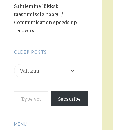
Suhtlemine lükkab
taastumisele hoogu /
Communication speeds up
recovery
OLDER POSTS
Older
posts
Type
Subscribe
your
email…
MENU