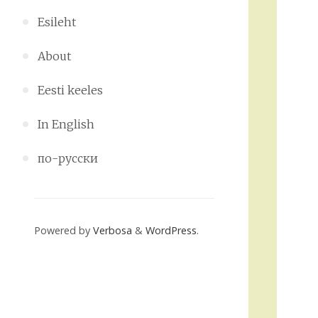
Esileht
About
Eesti keeles
In English
по-русски
Powered by
Verbosa
&
WordPress
.