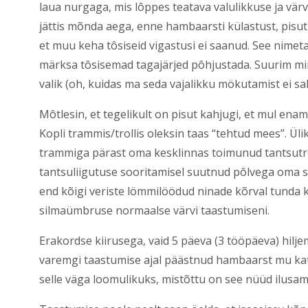
laua nurgaga, mis lôppes teatava valulikkuse ja värv
jättis mõnda aega, enne hambaarsti külastust, pisut 
et muu keha tôsiseid vigastusi ei saanud. See nime
märksa tôsisemad tagajärjed pôhjustada. Suurim minu
valik (oh, kuidas ma seda vajalikku mökutamist ei sall
Môtlesin, et tegelikult on pisut kahjugi, et mul en
Kopli trammis/trollis oleksin taas “tehtud mees”. Üli
trammiga pärast oma kesklinnas toimunud tantsutren
tantsuliigutuse sooritamisel suutnud pôlvega oma sil
end kõigi veriste lömmilöödud ninade kõrval tunda k
silmaümbruse normaalse värvi taastumiseni.
Erakordse kiirusega, vaid 5 päeva (3 tööpäeva) hil
varemgi taastumise ajal päästnud hambaarst mu katk
selle väga loomulikuks, mistõttu on see nüüd ilusam