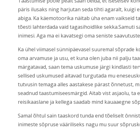
Taastumise poole pealt saan öelda, et iseseisev kõ
päris ilusaks ning harjutan seda tihti agaralt, kuigi 
abiga. Ka käemotoorika näitab üha enam vaikseid t
tõesti lahterdada vaid tagasihoidlike sekka.Samuti
inimesi. Aga ma ei kavatsegi oma seniste saavutuste
Ka ühel viimasel sünnipäevasel suuremal sõprade 
oma arvamuse ja usu, et kuna olen juba nii palju ta
märgatavad, saan tema uskumuse järgi kindlasti ter
sellised uskumused aitavad turgutada mu eneseusku. 
tutvusin temaga alles aastakese pärast õnnetust, mis
seadnud taastumiseesmärgid. Aitab vist asjaolu, ta
reisikaaslane ja kellega saadab mind kauaaegne sõp
Samal õhtul sain taaskord tunda end tõeliselt ônnist
inimeste sôpruse vääriliseks nagu mu suur sõpruskon