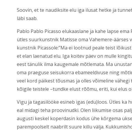
Soovin, et te naudiksite elu iga ilusat hetke ja tunne
läbi saab.
Pablo Pablo Picasso elukaaslane ja kahe lapse ema F
ütles suurkunstnik Matisse oma Vahemere-äärses vil
kunstnik Picassole:”Ma ei lootnud peale teist lõiku
et elan laenatud elu. Iga koitev päev on mulle kingit
eest tänulik ilma kaugemale mõtlemata. Ma unustan 
oma praeguse seisukorra ebameeldivuse ning mõtle
veel kord päikest tõusmas ja olles võimeline vähegi t
kõigile teistele –tundke elust rõõmu, eriti, kui elus
Vigu ja tagasilööke esineb igas (edu)loos. Ütles ka hr
eal midagi teha proovinudki. Olen liikumise osas palj
augusti keskel koperdasin kodus ühe kôrgema uks
parempoolselt naabrilt suure killu välja. Kukkumis