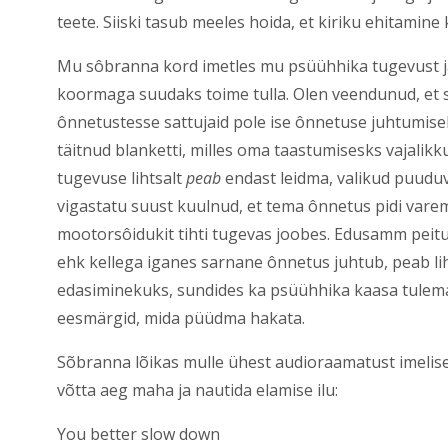
teete. Siiski tasub meeles hoida, et kiriku ehitamine
Mu sôbranna kord imetles mu psüühhika tugevust ja 
koormaga suudaks toime tulla. Olen veendunud, et 
ônnetustesse sattujaid pole ise ônnetuse juhtumise
täitnud blanketti, milles oma taastumisesks vajalikk
tugevuse lihtsalt
peab
endast leidma, valikud puuduva
vigastatu suust kuulnud, et tema ônnetus pidi varem 
mootorsôidukit tihti tugevas joobes. Edusamm peitu
ehk kellega iganes sarnane ônnetus juhtub, peab l
edasiminekuks, sundides ka psüühhika kaasa tulem
eesmärgid, mida püüdma hakata.
Sõbranna lõikas mulle ühest audioraamatust imelise 
võtta aeg maha ja nautida elamise ilu:
You better slow down