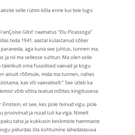
taksite selle rütmi-kõla enne kui teie lugu
ranÇoise Gilot’ raamatus “Elu Picassoga”
las teda 1941. aastal külastanud sõber
st paraneda, aga kuna see juhtus, tunnen ma,
us ja nii ma sellesse suhtun. Ma olen selle
täielikult oma füüsilised vaevad ja kogu
n ainult rõõmule, mida ma tunnen, nähes
öötama, kas või vaevaliselt.” See ütleb ka
 olemist võib võtta teatud mõttes kingitusena.
 Einstein, et see, kes pole teinud vigu, pole
u proovinud ja nüüd tuli ka viga. Nimelt
epaku taha ja kukkusin keskmiste hammaste
hoogu pidurdas ôla kohtumine lähedalasuva