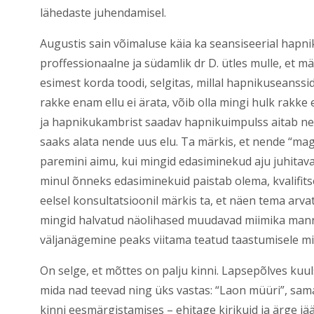
lähedaste juhendamisel.
Augustis sain võimaluse käia ka seansiseerial hapni
proffessionaalne ja südamlik dr D. ütles mulle, et m
esimest korda toodi, selgitas, millal hapnikuseansside
rakke enam ellu ei ärata, võib olla mingi hulk rakke
ja hapnikukambrist saadav hapnikuimpulss aitab neid
saaks alata nende uus elu. Ta märkis, et nende “ma
paremini aimu, kui mingid edasiminekud aju juhitava
minul õnneks edasiminekuid paistab olema, kvalifits
eelsel konsultatsioonil märkis ta, et näen tema arvat
mingid halvatud näolihased muudavad miimika mann
väljanägemine peaks viitama teatud taastumisele ming
On selge, et mõttes on palju kinni. Lapsepõlves kuuls
mida nad teevad ning üks vastas: “Laon müüri”, samas,
kinni eesmärgistamises – ehitage kirikuid ja ärge j