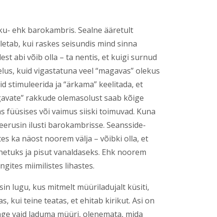
ku- ehk barokambris. Sealne ääretult
äletab, kui raskes seisundis mind sinna
st abi võib olla – ta nentis, et kuigi surnud
 elus, kuid vigastatuna veel “magavas” olekus
 stimuleerida ja “ärkama” keelitada, et
gavate” rakkude olemasolust saab kõige
s füüsises või vaimus siiski toimuvad. Kuna
eerusin ilusti barokambrisse. Seansside-
es ka näost noorem välja – võibki olla, et
etuks ja pisut vanaldaseks. Ehk noorem
ites miimilistes lihastes.
in lugu, kus mitmelt müüriladujalt küsiti,
 kui teine teatas, et ehitab kirikut. Asi on
ääge vaid laduma müüri, olenemata, mida