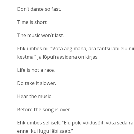
Don’t dance so fast.
Time is short.
The music won’t last.
Ehk umbes nii: “Võta aeg maha, ära tantsi läbi elu nii
kestma.” Ja lõpufraasidena on kirjas:
Life is not a race.
Do take it slower.
Hear the music
Before the song is over.
Ehk umbes selliselt: “Elu pole võidusõit, võta seda 
enne, kui lugu läbi saab.”