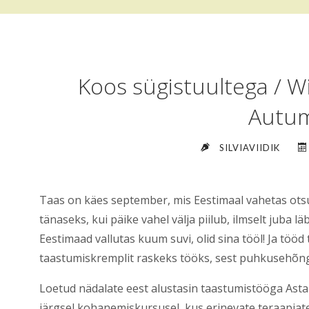
Koos sügistuultega / W
Autu
SILVIAVIIDIK
Taas on käes september, mis Eestimaal vahetas ots
tänaseks, kui päike vahel välja piilub, ilmselt juba läbi
Eestimaad vallutas kuum suvi, olid sina tööl! Ja tö
taastumiskremplit raskeks tööks, sest puhkusehõngu
Loetud nädalate eest alustasin taastumistööga As
järgsel kohanemiskursusel, kus erinevate teraapia