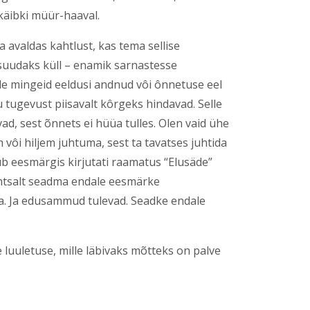
 käibki müür-haaval.
avaldas kahtlust, kas tema sellise
suudaks küll – enamik sarnastesse
le mingeid eeldusi andnud vôi ônnetuse eel
u tugevust piisavalt kôrgeks hindavad. Selle
d, sest õnnets ei hüüa tulles. Olen vaid ühe
vôi hiljem juhtuma, sest ta tavatses juhtida
b eesmärgis kirjutati raamatus “Elusäde”
ihtsalt seadma endale eesmärke
a. Ja edusammud tulevad. Seadke endale
luuletuse, mille läbivaks mõtteks on palve