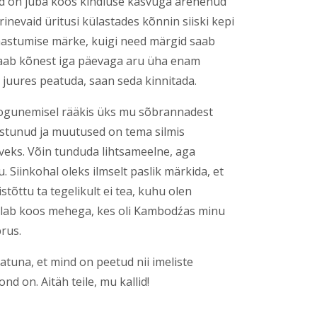
nd on juba koos kindluse kasvuga arenenud
erinevaid üritusi külastades kõnnin siiski kepi
aastumise märke, kuigi need märgid saab
 saab kõnest iga päevaga aru üha enam
 juures peatuda, saan seda kinnitada.
kogunemisel rääkis üks mu sõbrannadest
astunud ja muutused on tema silmis
veks. Võin tunduda lihtsameelne, aga
Siinkohal oleks ilmselt paslik märkida, et
tõttu ta tegelikult ei tea, kuhu olen
 elab koos mehega, kes oli Kambodźas minu
rus.
atuna, et mind on peetud nii imeliste
d on. Aitäh teile, mu kallid!