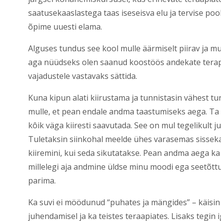
saatusekaaslastega taas iseseisva elu ja tervise po
õpime uuesti elama.
Alguses tundus see kool mulle äärmiselt piirav ja m
aga nüüdseks olen saanud koostöös andekate terape
vajadustele vastavaks sättida.
Kuna kipun alati kiirustama ja tunnistasin vähest tu
mulle, et pean endale andma taastumiseks aega. Ta ol
kôik väga kiiresti saavutada. See on mul tegelikult j
Tuletaksin siinkohal meelde ühes varasemas sisseka
kiiremini, kui seda sikutatakse. Pean andma aega ka l
millelegi aja andmine üldse minu moodi ega seetõtt
parima.
Ka suvi ei möödunud “puhates ja mängides” – käisi
juhendamisel ja ka teistes teraapiates. Lisaks tegin