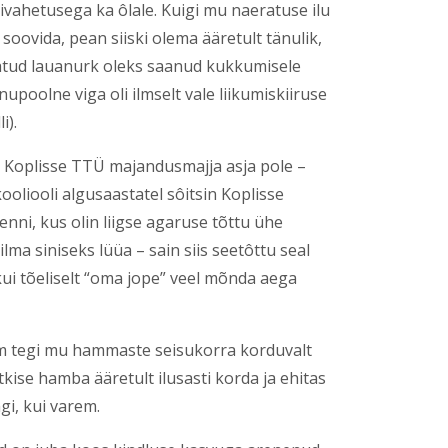
ivahetusega ka ôlale. Kuigi mu naeratuse ilu
soovida, pean siiski olema ääretult tänulik,
tatud lauanurk oleks saanud kukkumisele
poolne viga oli ilmselt vale liikumiskiiruse
i).
am Koplisse TTÜ majandusmajja asja pole –
kooliooli algusaastatel sôitsin Koplisse
ni, kus olin liigse agaruse tõttu ühe
ma siniseks lüüa – sain siis seetôttu seal
ui tõeliselt “oma jope” veel mõnda aega
jem tegi mu hammaste seisukorra korduvalt
ise hamba ääretult ilusasti korda ja ehitas
gi, kui varem.