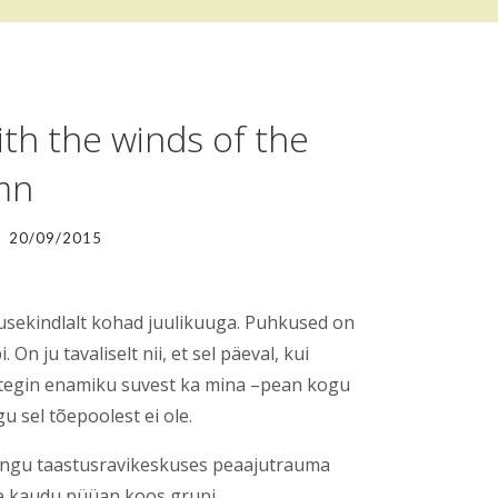
ith the winds of the
mn
20/09/2015
usekindlalt kohad juulikuuga. Puhkused on
. On ju tavaliselt nii, et sel päeval, kui
öd tegin enamiku suvest ka mina –pean kogu
 sel tõepoolest ei ole.
tangu taastusravikeskuses peaajutrauma
te kaudu püüan koos grupi