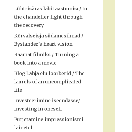
Lühtrisäras läbi taastumise/ In
the chandelier-light through
the recovery
Kõrvalseisja südamesilmad /
Bystander’s heart-vision
Raamat filmiks / Turning a
book into a movie
Blog Lahja elu loorberid / The
laurels of an uncomplicated
life
Investeerimine iseendasse/
Investing in oneself
Purjetamine impressionismi
lainetel