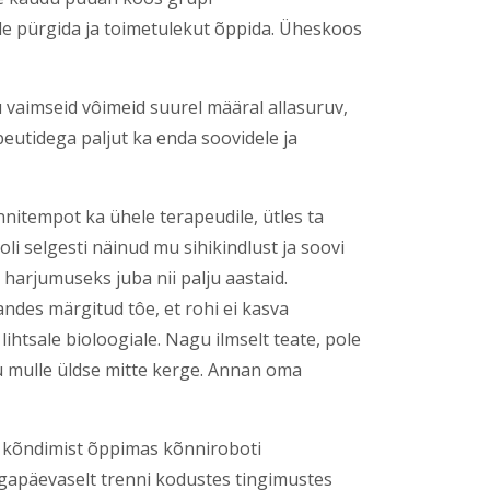
ole pürgida ja toimetulekut õppida. Üheskoos
u vaimseid vôimeid suurel määral allasuruv,
utidega paljut ka enda soovidele ja
nnitempot ka ühele terapeudile, ütles ta
i selgesti näinud mu sihikindlust ja soovi
u harjumuseks juba nii palju aastaid.
ndes märgitud tôe, et rohi ei kasva
ihtsale bioloogiale. Nagu ilmselt teate, pole
u mulle üldse mitte kerge. Annan oma
n kõndimist õppimas kõnniroboti
 igapäevaselt trenni kodustes tingimustes